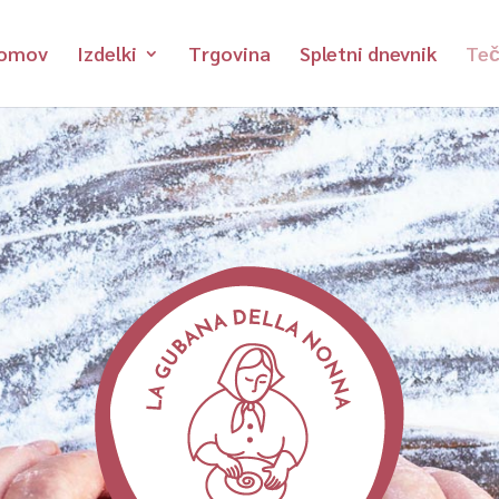
omov
Izdelki
Trgovina
Spletni dnevnik
Teč