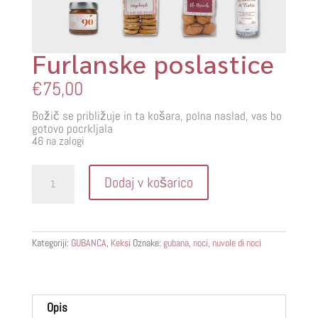
Furlanske poslastice
€
75,00
Božič se približuje in ta košara, polna naslad, vas bo
gotovo pocrkljala
46 na zalogi
Furlanske
Dodaj v košarico
poslastice
količina
Kategoriji:
GUBANCA
,
Keksi
Oznake:
gubana
,
noci
,
nuvole di noci
Opis