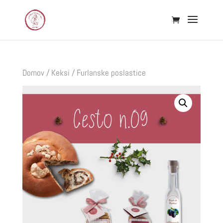
Domov
/
Keksi
/ Furlanske poslastice