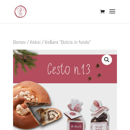
Domov
/
Keksi
/ Košara “Dulcis in fundo”