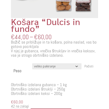
Košara “Dulcis in
fundo”
Cenovni
€
44,00
–
€
60,00
razpon:
Božič se približuje in ta košara, polna naslad, vas bo
od
gotovo pocrkljala
€44,00
V njej je gubanca, vrečka štrukljev in vrečka keksov,
do
vse je strogo obrtniško izdelano.
€60,00
Počisti
Peso
Obrtniško izdelana gubanca – 1 kg
Obrtniško izdelani štruklji – 250g
Obrtniško izdelani keksi – 200g
€
60,00
42 na zalogi