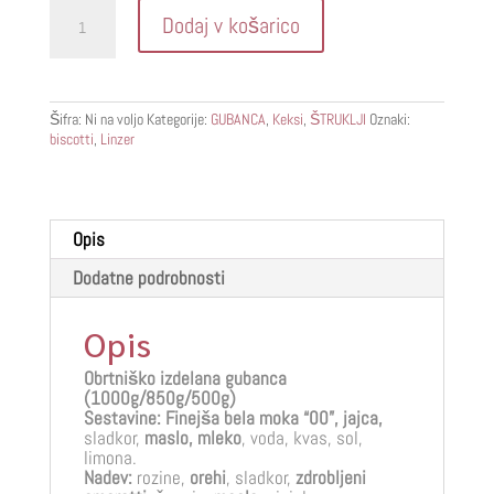
Košara
Dodaj v košarico
“Dulcis
in
fundo”
količina
Šifra:
Ni na voljo
Kategorije:
GUBANCA
,
Keksi
,
ŠTRUKLJI
Oznaki:
biscotti
,
Linzer
Opis
Dodatne podrobnosti
Opis
Obrtniško izdelana gubanca
(1000g/850g/500g)
Sestavine: Finejša bela moka “00”, jajca,
sladkor,
maslo, mleko
, voda, kvas, sol,
limona.
Nadev:
rozine,
orehi
, sladkor,
zdrobljeni