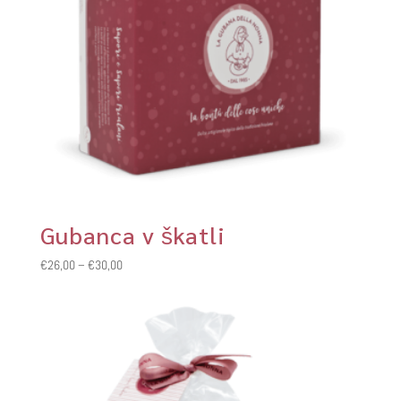
Gubanca v škatli
Cenovni
€
26,00
–
€
30,00
razpon:
od
€26,00
do
€30,00