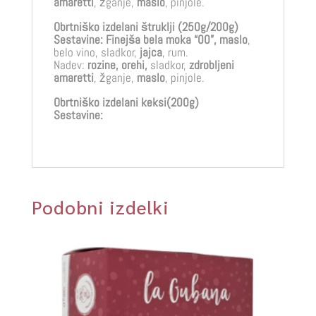
amaretti
, žganje,
maslo
, pinjole.
Obrtniško izdelani štruklji (250g/200g)
Sestavine:
Finejša bela moka “00”, maslo
,
belo vino, sladkor,
jajca
, rum.
Nadev:
rozine, orehi,
sladkor,
zdrobljeni
amaretti
, žganje,
maslo
, pinjole.
Obrtniško izdelani keksi(200g)
Sestavine:
Podobni izdelki