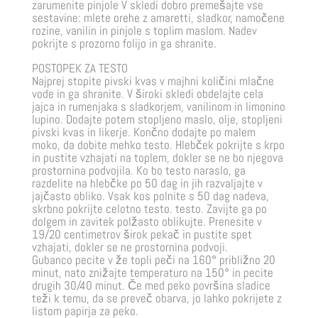
zarumenite pinjole V skledi dobro premešajte vse
sestavine: mlete orehe z amaretti, sladkor, namočene
rozine, vanilin in pinjole s toplim maslom. Nadev
pokrijte s prozorno folijo in ga shranite.
POSTOPEK ZA TESTO
Najprej stopite pivski kvas v majhni količini mlačne
vode in ga shranite. V široki skledi obdelajte cela
jajca in rumenjaka s sladkorjem, vanilinom in limonino
lupino. Dodajte potem stopljeno maslo, olje, stopljeni
pivski kvas in likerje. Končno dodajte po malem
moko, da dobite mehko testo. Hlebček pokrijte s krpo
in pustite vzhajati na toplem, dokler se ne bo njegova
prostornina podvojila. Ko bo testo naraslo, ga
razdelite na hlebčke po 50 dag in jih razvaljajte v
jajčasto obliko. Vsak kos polnite s 50 dag nadeva,
skrbno pokrijte celotno testo. testo. Zavijte ga po
dolgem in zavitek polžasto oblikujte. Prenesite v
19/20 centimetrov širok pekač in pustite spet
vzhajati, dokler se ne prostornina podvoji.
Gubanco pecite v že topli peči na 160° približno 20
minut, nato znižajte temperaturo na 150° in pecite
drugih 30/40 minut. Če med peko površina sladice
teži k temu, da se preveč obarva, jo lahko pokrijete z
listom papirja za peko.