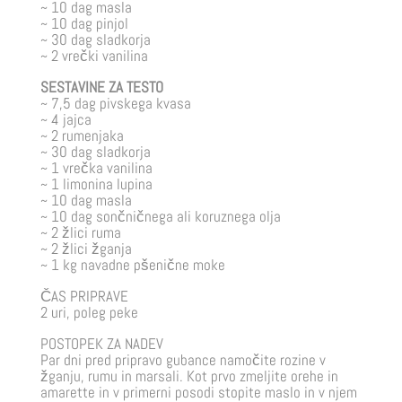
~ 10 dag masla
~ 10 dag pinjol
~ 30 dag sladkorja
~ 2 vrečki vanilina
SESTAVINE ZA TESTO
~ 7,5 dag pivskega kvasa
~ 4 jajca
~ 2 rumenjaka
~ 30 dag sladkorja
~ 1 vrečka vanilina
~ 1 limonina lupina
~ 10 dag masla
~ 10 dag sončničnega ali koruznega olja
~ 2 žlici ruma
~ 2 žlici žganja
~ 1 kg navadne pšenične moke
ČAS PRIPRAVE
2 uri, poleg peke
POSTOPEK ZA NADEV
Par dni pred pripravo gubance namočite rozine v
žganju, rumu in marsali. Kot prvo zmeljite orehe in
amarette in v primerni posodi stopite maslo in v njem