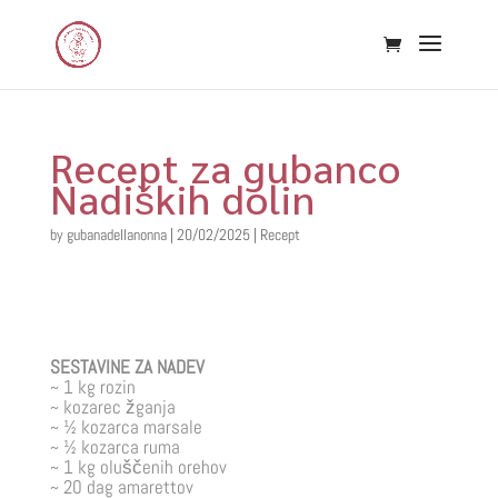
Recept za gubanco
Nadiških dolin
by
gubanadellanonna
|
20/02/2025
|
Recept
SESTAVINE ZA NADEV
~ 1 kg rozin
~ kozarec žganja
~ ½ kozarca marsale
~ ½ kozarca ruma
~ 1 kg oluščenih orehov
~ 20 dag amarettov