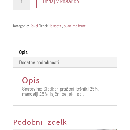
Dodaj v košarico
a
grdi
količina
Kategorija:
Keksi
Oznaki:
biscotti
,
buoni ma brutti
Opis
Dodatne podrobnosti
Opis
Sestavine
: Sladkor,
praženi lešniki
25%,
mandelji
25%, jajčni beljaki, sol.
Podobni izdelki