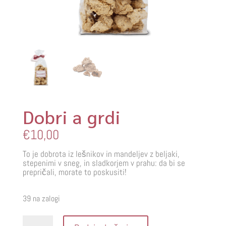
Dobri a grdi
€
10,00
To je dobrota iz lešnikov in mandeljev z beljaki,
stepenimi v sneg, in sladkorjem v prahu: da bi se
prepričali, morate to poskusiti!
39 na zalogi
Dobri