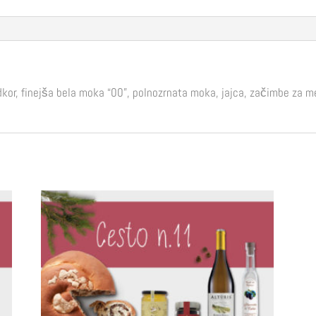
dkor, finejša bela moka “00”, polnozrnata moka, jajca, začimbe za 