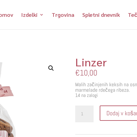
omov
Izdelki
Trgovina
Spletni dnevnik
Teč
Linzer
€
10,00
Malih začinjenih keksih na osno
marmelade rdečega ribeza.
14 na zalogi
Linzer
Dodaj v koša
količina