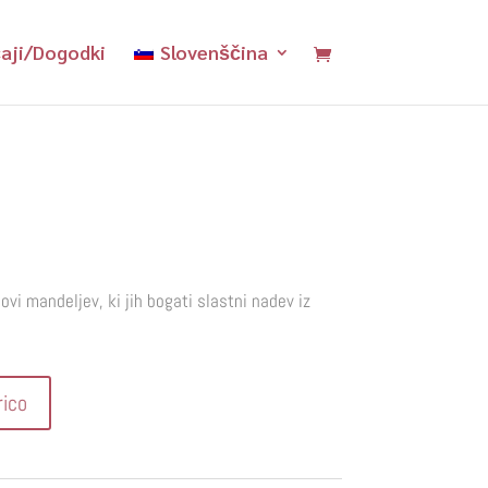
aji/Dogodki
Slovenščina
vi mandeljev, ki jih bogati slastni nadev iz
rico