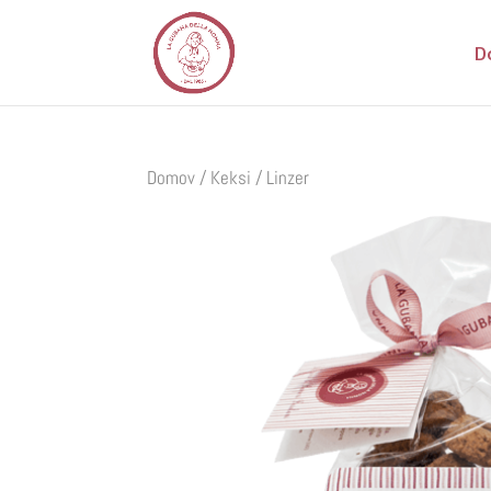
D
Domov
/
Keksi
/ Linzer