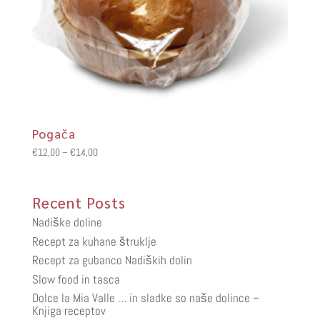
Pogača
Cenovni
€
12,00
–
€
14,00
razpon:
od
Recent Posts
€12,00
do
Nadiške doline
€14,00
Recept za kuhane štruklje
Recept za gubanco Nadiških dolin
Slow food in tasca
Dolce la Mia Valle … in sladke so naše dolince –
Knjiga receptov