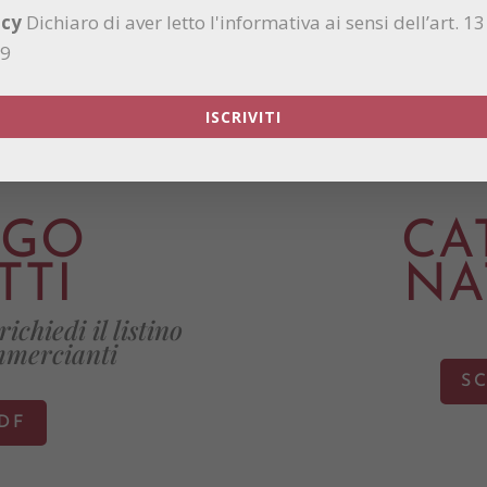
acy
Dichiaro di aver letto l'informativa ai sensi dell’art. 
79
ISCRIVITI
OGO
CA
TTI
NA
ichiedi il listino
mmercianti
SC
PDF