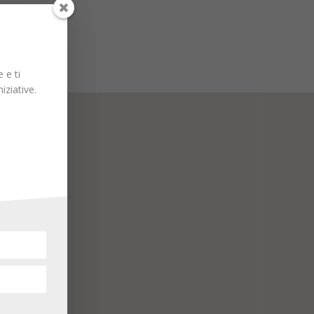
 e ti
iziative.