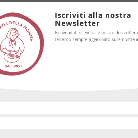
DOVE SIAMO
Iscriviti alla nostra
Newsletter
Vieni a conoscerci ad Azzida
Iscrivendoti riceverai le nostre dolci offerte
terremo sempre aggiornato sulle nostre in