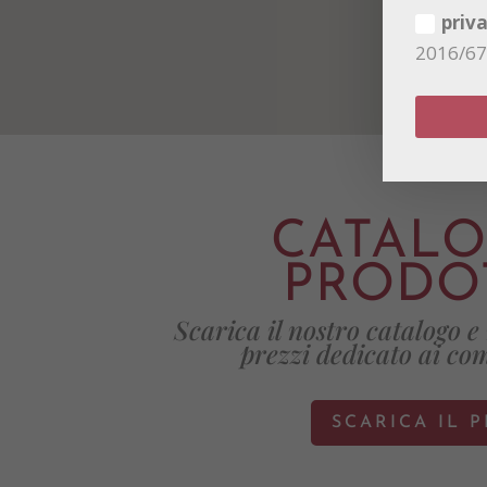
priv
2016/6
CATAL
PRODO
Scarica il nostro catalogo e r
prezzi dedicato ai co
SCARICA IL 