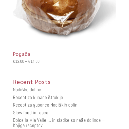
Pogača
Cenovni
€
12,00
–
€
14,00
razpon:
od
Recent Posts
€12,00
do
Nadiške doline
€14,00
Recept za kuhane štruklje
Recept za gubanco Nadiških dolin
Slow food in tasca
Dolce la Mia Valle … in sladke so naše dolince –
Knjiga receptov