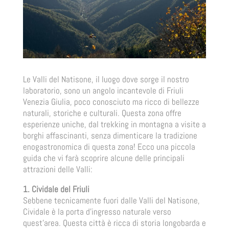
Le Valli del Natisone, il luogo dove sorge il nostro
laboratorio, sono un angolo incantevole di Friuli
Venezia Giulia, poco conosciuto ma ricco di bellezze
naturali, storiche e culturali. Questa zona offre
esperienze uniche, dal trekking in montagna a visite a
borghi affascinanti, senza dimenticare la tradizione
enogastronomica di questa zona! Ecco una piccola
guida che vi farà scoprire alcune delle principali
attrazioni delle Valli:
1. Cividale del Friuli
Sebbene tecnicamente fuori dalle Valli del Natisone,
Cividale è la porta d’ingresso naturale verso
quest’area. Questa città è ricca di storia longobarda e