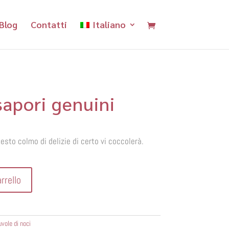
Blog
Contatti
Italiano
sapori genuini
cesto colmo di delizie di certo vi coccolerà.
rrello
uvole di noci