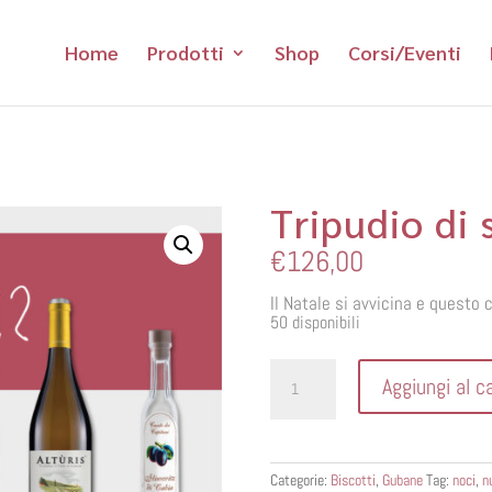
Home
Prodotti
Shop
Corsi/Eventi
Tripudio di 
€
126,00
Il Natale si avvicina e questo 
50 disponibili
Tripudio
Aggiungi al ca
di
sapori
genuini
quantità
Categorie:
Biscotti
,
Gubane
Tag:
noci
,
n