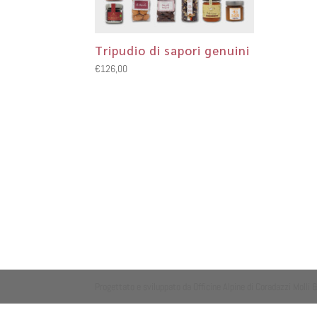
Tripudio di sapori genuini
€
126,00
Progettato e sviluppato da Officine Alpine di Coradazzi Molli 