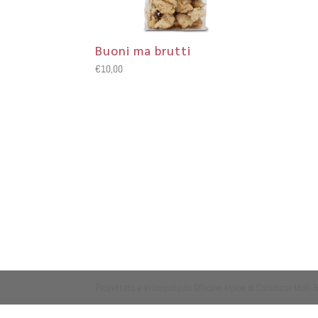
Buoni ma brutti
€
10,00
Progettato e sviluppato da Officine Alpine di Coradazzi Molli 